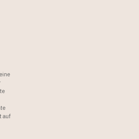
eine
r
te
nte
t auf