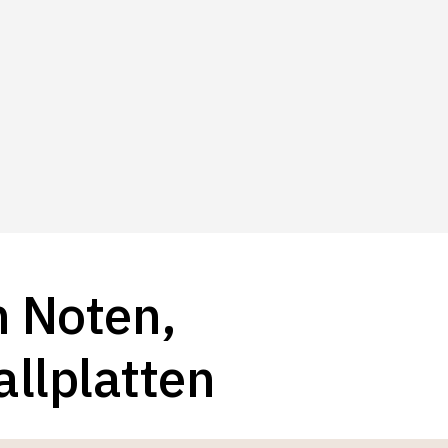
h Noten,
llplatten