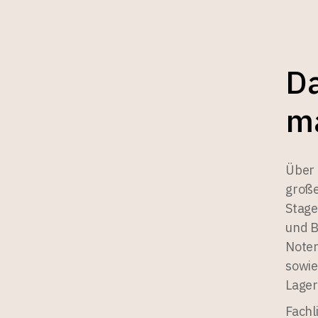
Da
ma
Über 
große
Stage
und B
Noten
sowie
Lager
Fachl