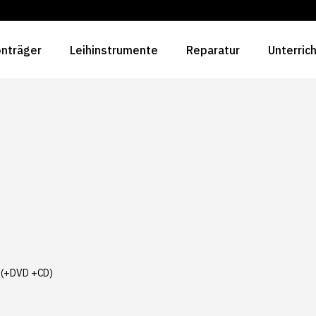
nträger
Leihinstrumente
Reparatur
Unterric
1 (+DVD +CD)