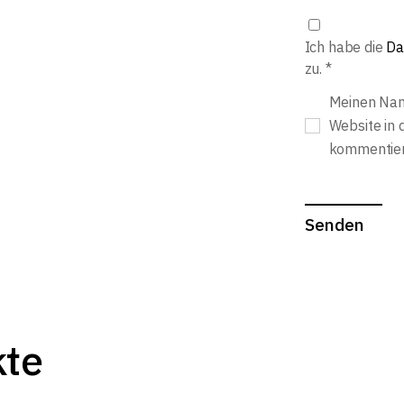
Ich habe die
Da
zu.
*
Meinen Nam
Website in 
kommentier
Senden
kte