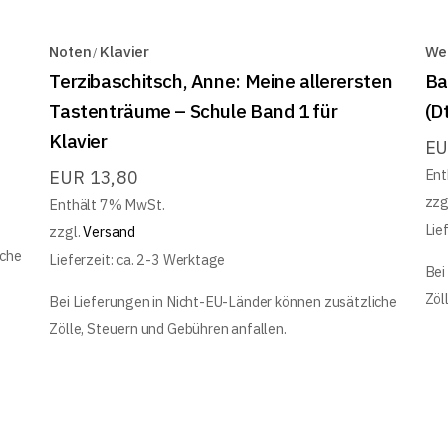
Noten
Klavier
We
Terzibaschitsch, Anne: Meine allerersten
Ba
Tastenträume – Schule Band 1 für
(D
Klavier
E
Ent
EUR
13,80
zzg
Enthält 7% MwSt.
Lie
zzgl.
Versand
iche
Lieferzeit: ca. 2-3 Werktage
Bei
Zöl
Bei Lieferungen in Nicht-EU-Länder können zusätzliche
Zölle, Steuern und Gebühren anfallen.