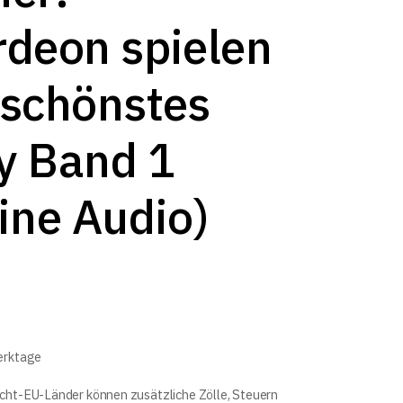
deon spielen
 schönstes
y Band 1
ine Audio)
Werktage
icht-EU-Länder können zusätzliche Zölle, Steuern