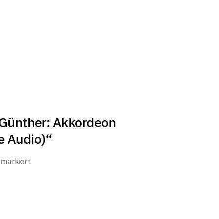
s-Günther: Akkordeon
e Audio)“
markiert.