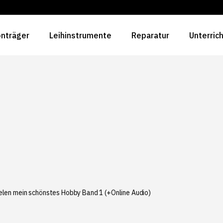
nträger
Leihinstrumente
Reparatur
Unterric
elen mein schönstes Hobby Band 1 (+Online Audio)