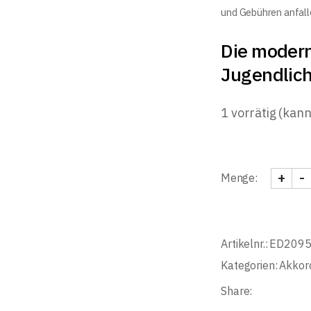
und Gebühren anfall
Die moder
Jugendlic
1 vorrätig (kan
+
-
Menge:
Kölz, 
Artikelnr.:
ED209
Kategorien:
Akkor
Share: