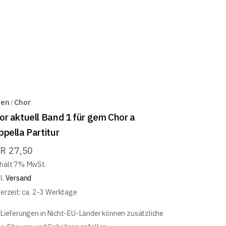
ten
Chor
or aktuell Band 1 für gem Chor a
ppella Partitur
UR
27,50
hält 7% MwSt.
l.
Versand
ferzeit: ca. 2-3 Werktage
 Lieferungen in Nicht-EU-Länder können zusätzliche