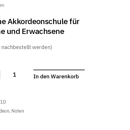
en.
ne Akkordeonschule für
he und Erwachsene
n nachbestellt werden)
In den Warenkorb
Hans-Günther: Akkordeon spielen mein schönstes Hobby 
51D
deon
,
Noten