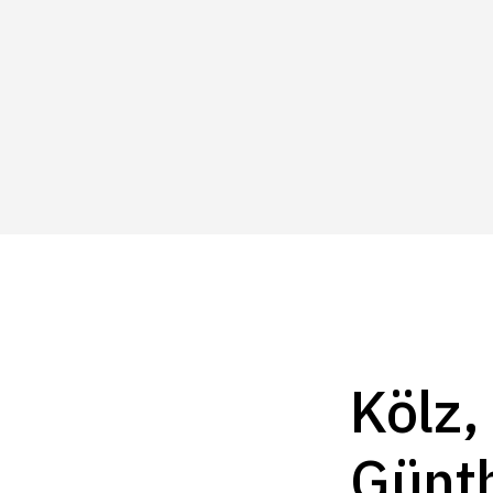
Kölz,
Günth