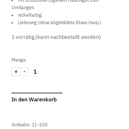
Mit schutzüberzogenem Halsbügel zum
Umhängen.
nickelfarbig.
Lieferung (ohne abgebildete Blues Harp.)
1 vorrätig (kann nachbestellt werden)
Menge:
+
-
MUNDHARMONIKAHALTER K&M164/1 quantity
In den Warenkorb
Artikelnr.:
11-100