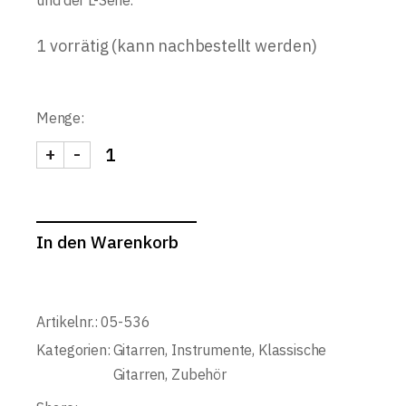
und der L-​Serie.
1 vorrätig (kann nachbestellt werden)
Menge:
+
-
Shubb Capo Ersatz Gummikappe quantity
In den Warenkorb
Artikelnr.:
05-536
Kategorien:
Gitarren
,
Instrumente
,
Klassische
Gitarren
,
Zubehör