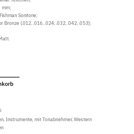
43 mm;
Fishman Sonitone;
r Bronze (.012, .016, .024, .032, .042, .053);
Matt.
nkorb
6
en
,
Instrumente
,
mit Tonabnehmer
,
Western
en