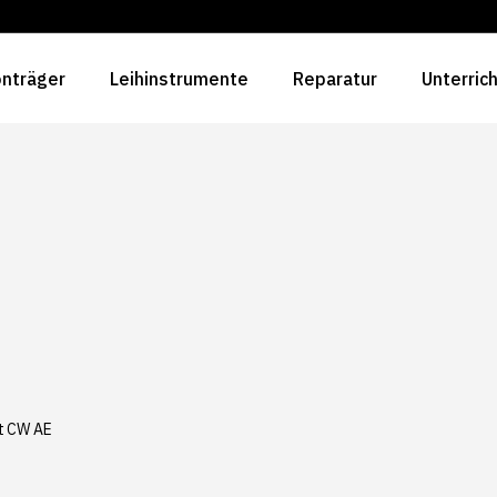
nträger
Leihinstrumente
Reparatur
Unterric
st CW AE