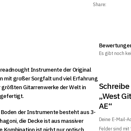
Share:
Bewertunge
Es gibt noch k
readnought Instrumente der Original
n mit großer Sorgfalt und viel Erfahrung
Schreibe 
r größten Gitarrenwerke der Welt in
„West Gi
gefertigt.
AE“
 Boden der Instrumente besteht aus 3-
Deine E-Mail-Ad
agoni, die Decke ist aus massiver
Felder sind mit
e Kombination ist nicht nur optisch