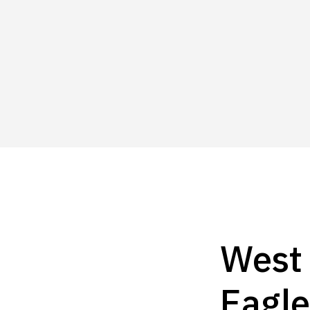
West 
Eagle