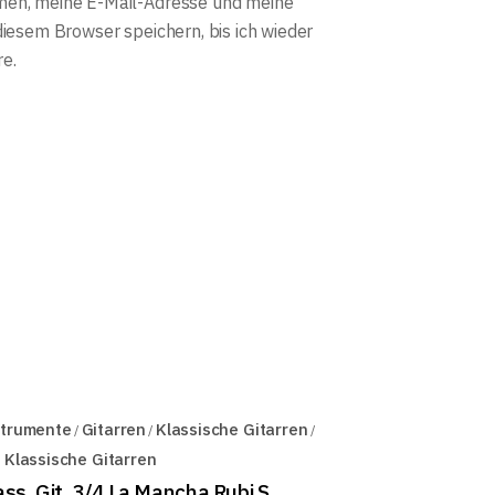
en, meine E-Mail-Adresse und meine
diesem Browser speichern, bis ich wieder
e.
strumente
Gitarren
Klassische Gitarren
 Klassische Gitarren
ass. Git. 3/4 La Mancha Rubi S