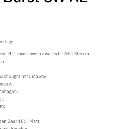
Werktage
icht-EU-Länder können zusätzliche Zölle, Steuern
en.
readnought mit Cutaway;
assiv;
Mahagoni;
el;
m;
en Gear 18:1, Matt;
erial: Knochen;