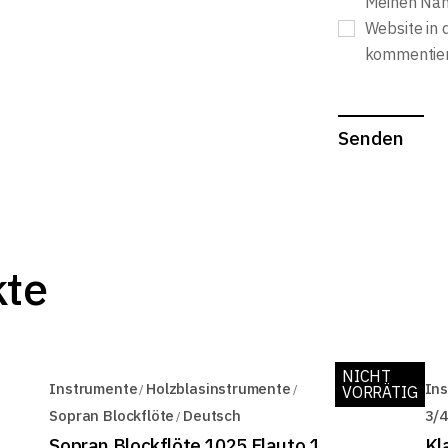
Meinen Nam
Website in 
kommentier
Senden
kte
NICHT
Instrumente
Holzblasinstrumente
In
VORRÄTIG
Sopran Blockflöte
Deutsch
3/4
Sopran Blockflöte 1025 Flauto 1
Kl