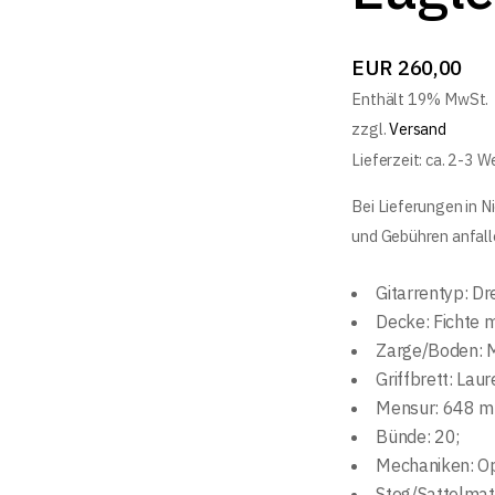
EUR
260,00
Enthält 19% MwSt.
zzgl.
Versand
Lieferzeit: ca. 2-3 
Bei Lieferungen in N
und Gebühren anfall
Gitarrentyp: D
Decke: Fichte m
Zarge/Boden: 
Griffbrett: Laur
Mensur: 648 m
Bünde: 20;
Mechaniken: Op
Steg/Sattelmat