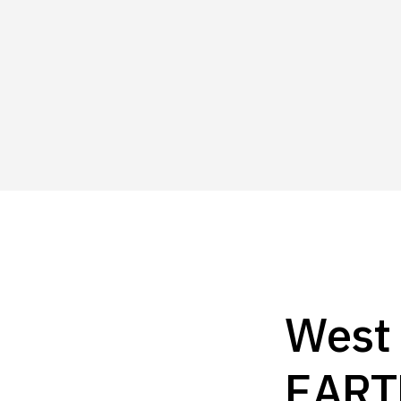
West 
EART