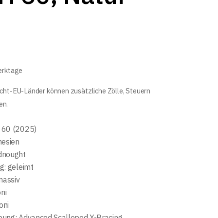
Werktage
icht-EU-Länder können zusätzliche Zölle, Steuern
en.
 60 (2025)
nesien
dnought
g: geleimt
massiv
ni
oni
ung: Advanced Scalloped X-Bracing