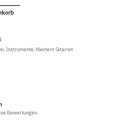
nkorb
4
en
,
Instrumente
,
Western Gitarren
n
eine Bewertungen.