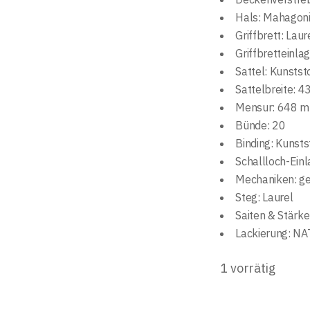
Hals: Mahagon
Griffbrett: Laur
Griffbretteinla
Sattel: Kunstst
Sattelbreite: 
Mensur: 648 
Bünde: 20
Binding: Kunsts
Schallloch-Ein
Mechaniken: g
Steg: Laurel
Saiten & Stärk
Lackierung: NA
1 vorrätig