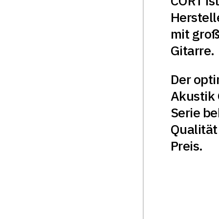
CORT ist
Herstel
mit groß
Gitarre.
Der opti
Akustik 
Serie b
Qualitä
Preis.