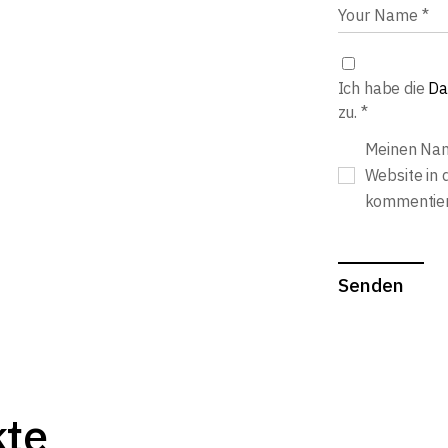
Ich habe die
Da
zu.
*
Meinen Nam
Website in 
kommentier
Senden
kte