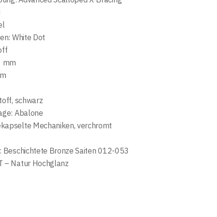
i
el
gen: White Dot
off
43 mm
mm
toff, schwarz
lage: Abalone
ekapselte Mechaniken, verchromt
e: Beschichtete Bronze Saiten 012-053
T – Natur Hochglanz