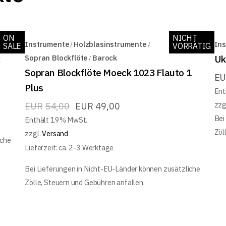
ON
NICHT
Instrumente
Holzblasinstrumente
In
SALE
VORRÄTIG
R
Sopran Blockflöte
Barock
Uk
Sopran Blockflöte Moeck 1023 Flauto 1
E
Plus
Ent
zzg
EUR
54,00
EUR
49,00
Bei
Enthält 19% MwSt.
Zöl
zzgl.
Versand
iche
Lieferzeit: ca. 2-3 Werktage
Bei Lieferungen in Nicht-EU-Länder können zusätzliche
Zölle, Steuern und Gebühren anfallen.