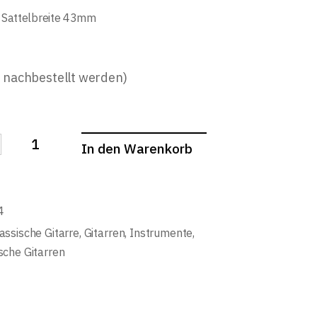
Sattelbreite 43mm
n nachbestellt werden)
In den Warenkorb
Git. 1/4 Pure Europa quantity
4
assische Gitarre
,
Gitarren
,
Instrumente
,
sche Gitarren