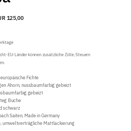
UR
125,00
Werktage
icht-EU-Länder können zusätzliche Zölle, Steuern
en.
europäische Fichte
en Ahorn, nussbaumfarbig gebeizt
ssbaumfarbig gebeizt
Steg Buche
d schwarz
bach Saiten, Made in Germany
, umweltverträgliche Mattlackierung