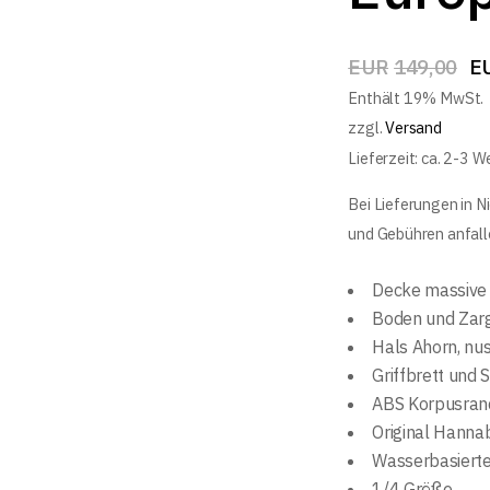
EUR
149,00
E
Enthält 19% MwSt.
zzgl.
Versand
Lieferzeit: ca. 2-3 
Bei Lieferungen in N
und Gebühren anfall
Decke massive 
Boden und Zarg
Hals Ahorn, nu
Griffbrett und 
ABS Korpusran
Original Hanna
Wasserbasierte
1/4 Größe