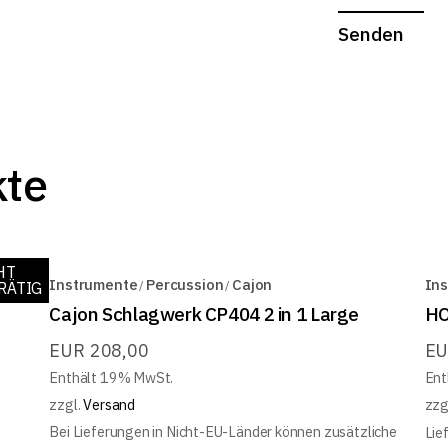
Senden
kte
HT
Instrumente
Percussion
Cajon
In
RÄTIG
Cajon Schlagwerk CP404 2 in 1 Large
HO
EUR
208,00
E
Enthält 19% MwSt.
Ent
zzgl.
Versand
zzg
Bei Lieferungen in Nicht-EU-Länder können zusätzliche
Lie