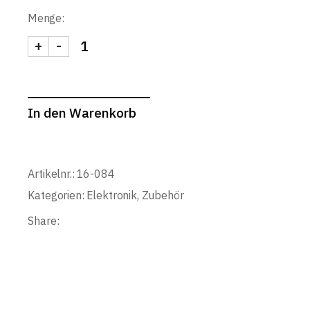
Menge:
+
-
KORG Metronom, Stimmgerät, TM-70T, schwarz q
In den Warenkorb
Artikelnr.:
16-084
Kategorien:
Elektronik
,
Zubehör
Share: