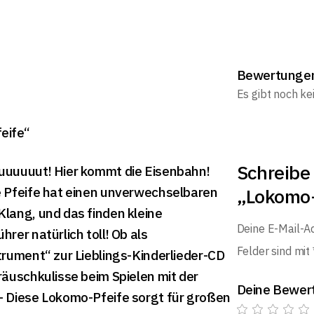
Bewertunge
Es gibt noch k
eife“
Schreibe 
uuuuuut! Hier kommt die Eisenbahn!
 Pfeife hat einen unverwechselbaren
„Lokomo-
lang, und das finden kleine
Deine E-Mail-Ad
rer natürlich toll! Ob als
Felder sind mit
trument“ zur Lieblings-Kinderlieder-CD
räuschkulisse beim Spielen mit der
Deine Bewer
 Diese Lokomo-Pfeife sorgt für großen