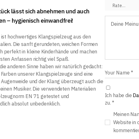
ück lässt sich abnehmen und auch
gen – hygienisch einwandfrei!
s ist hochwertiges Klangspielzeug aus den
alien. Die sanft gerundeten, weichen Formen
h perfekt in kleine Kinderhände und machen
sten Anfassen richtig viel Spaß.
die anderen Sinne haben wir natürlich gedacht:
n Farben unserer Klangspielzeuge sind eine
ne Augenweide und der Klang überzeugt auch die
kleinen Musiker. Die verwendeten Materialien
Ich habe die
Da
ielzeugnorm EN 71 getestet und
zu.
*
dlich absolut unbedenklich.
Meinen Nam
Website in 
kommentier