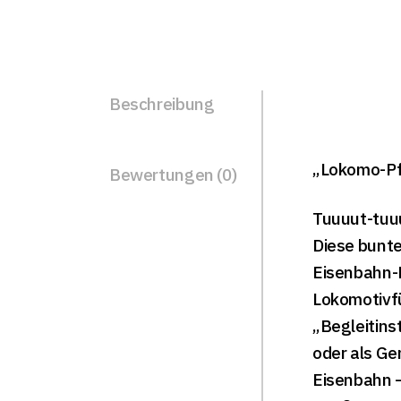
Beschreibung
„Lokomo-Pf
Bewertungen (0)
Tuuuut-tuu
Diese bunte
Eisenbahn-K
Lokomotivfüh
„Begleitins
oder als Ge
Eisenbahn –