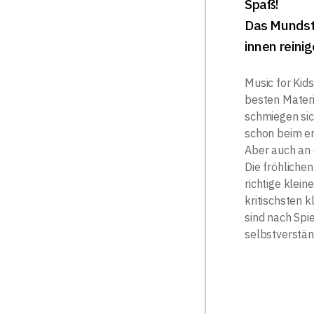
Spaß!
Das Mundst
innen reini
Music for Kid
besten Materi
schmiegen sic
schon beim er
Aber auch an 
Die fröhliche
richtige klei
kritischsten 
sind nach Sp
selbstverstän