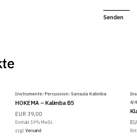
Senden
kte
Instrumente
Percussion
Sansula Kalimba
In
HOKEMA – Kalimba B5
4/4
Kl
EUR
39,00
E
Enthält 19% MwSt.
zzgl.
Versand
Ent