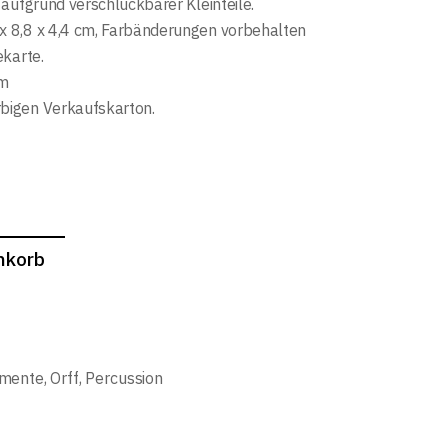
aufgrund verschluckbarer Kleinteile.
 x 8,8 x 4,4 cm, Farbänderungen vorbehalten
ekarte.
cm
rbigen Verkaufskarton.
nkorb
umente
,
Orff
,
Percussion