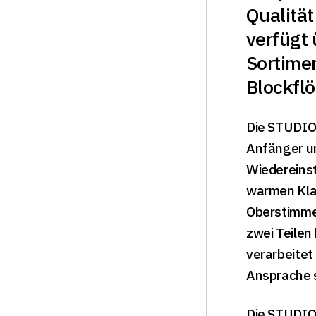
Qualität
verfügt 
Sortime
Blockflö
Die STUDIO-
Anfänger u
Wiedereins
warmen Klan
Oberstimme 
zwei Teilen
verarbeitet
Ansprache 
Die STUDIO 