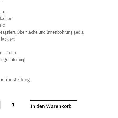
ran
löcher
 Hz
prägniert, Oberfläche und Innenbohrung geölt,
 lackiert
d – Tuch
flegeanleitung
Nachbestellung
In den Warenkorb
 Blockflöte Küng Studio 1301 Birne quantity