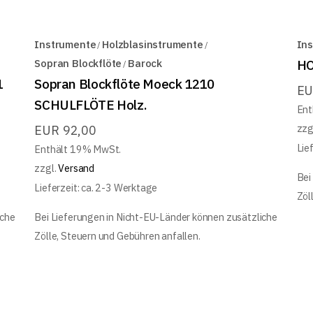
Instrumente
Holzblasinstrumente
In
Sopran Blockflöte
Barock
HO
1
Sopran Blockflöte Moeck 1210
E
SCHULFLÖTE Holz.
Ent
zzg
EUR
92,00
Lie
Enthält 19% MwSt.
zzgl.
Versand
Bei
Lieferzeit: ca. 2-3 Werktage
Zöl
iche
Bei Lieferungen in Nicht-EU-Länder können zusätzliche
Zölle, Steuern und Gebühren anfallen.