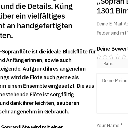
„Sopran 
 und die Details. Küng
1301 Bir
über ein vielfältiges
nt an handgefertigten
Deine E-Mail-Ad
ten.
Felder sind mit
Deine Bewer
Sopranflöte ist die ideale Blockflöte für
nd Anfängerinnen, sowie auch
teigende. Aufgrund ihres angenehm
gs wird die Flöte auch gerne als
in einem Ensemble eingesetzt. Die aus
 bestehende Flöte ist sorgfältig
 und dank ihrer leichten, sauberen
sehr angenehm im Gebrauch.
Sopranflöte wird mit einer