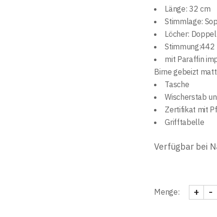
Länge: 32 cm
Stimmlage
:
Sop
Löcher
:
Doppel
Stimmung
:
442
mit Paraffin im
Birne gebeizt matt
Tasche
Wischerstab un
Zertifikat mit
P
Grifftabelle
Verfügbar bei 
+
-
Menge:
Sopran