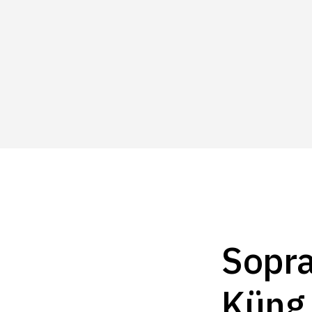
Sopra
Küng