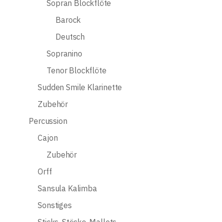
Sopran Blockflöte
Barock
Deutsch
Sopranino
Tenor Blockflöte
Sudden Smile Klarinette
Zubehör
Percussion
Cajon
Zubehör
Orff
Sansula Kalimba
Sonstiges
Sticks, Stöcke, Mallets