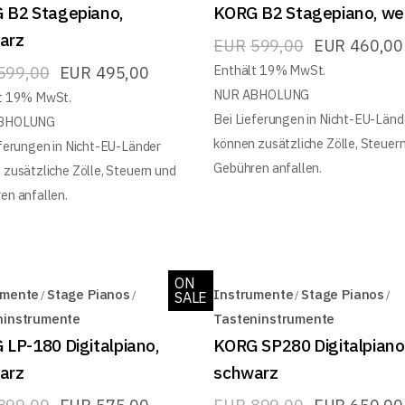
 B2 Stagepiano,
KORG B2 Stagepiano, we
arz
EUR
599,00
EUR
460,00
Enthält 19% MwSt.
599,00
EUR
495,00
NUR ABHOLUNG
t 19% MwSt.
Bei Lieferungen in Nicht-EU-Länd
BHOLUNG
können zusätzliche Zölle, Steuer
eferungen in Nicht-EU-Länder
Gebühren anfallen.
 zusätzliche Zölle, Steuern und
en anfallen.
ON
umente
Stage Pianos
Instrumente
Stage Pianos
SALE
ninstrumente
Tasteninstrumente
LP-180 Digitalpiano,
KORG SP280 Digitalpiano
arz
schwarz