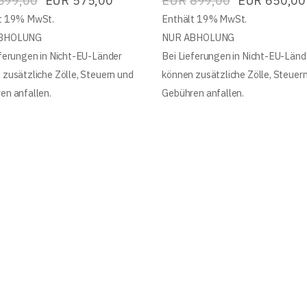
899,00
EUR
575,00
EUR
899,00
EUR
650,00
t 19% MwSt.
Enthält 19% MwSt.
BHOLUNG
NUR ABHOLUNG
eferungen in Nicht-EU-Länder
Bei Lieferungen in Nicht-EU-Länd
 zusätzliche Zölle, Steuern und
können zusätzliche Zölle, Steuer
en anfallen.
Gebühren anfallen.