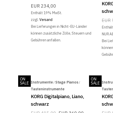
KORG
EUR
234,00
schw
Enthält 19% MwSt.
zzgl.
Versand
EUR
Bei Lieferungen in Nicht-EU-Länder
Enthäl
können zusätzliche Zölle, Steuern und
NUR A
Gebühren anfallen.
Bei Li
können
Gebühr
ON
ON
Instrumente
Stage Pianos
Instr
SALE
SALE
Tasteninstrumente
Taste
KORG Digitalpiano, Liano,
KORG 
schwarz
schw