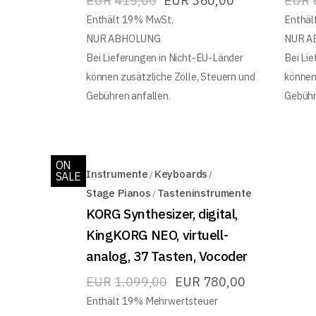
EUR
415,00
EUR
360,00
EUR
Enthält 19% MwSt.
Enthäl
NUR ABHOLUNG
NUR A
Bei Lieferungen in Nicht-EU-Länder
Bei Li
können zusätzliche Zölle, Steuern und
können
Gebühren anfallen.
Gebühr
ON
Instrumente
Keyboards
SALE
Stage Pianos
Tasteninstrumente
KORG Synthesizer, digital,
KingKORG NEO, virtuell-
analog, 37 Tasten, Vocoder
EUR
1.099,00
EUR
780,00
Enthält 19% Mehrwertsteuer