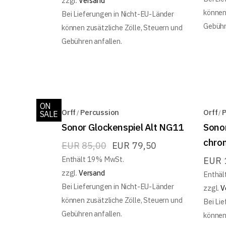
zzgl.
Versand
können
Bei Lieferungen in Nicht-EU-Länder
Gebühr
können zusätzliche Zölle, Steuern und
Gebühren anfallen.
ON
Orff
Percussion
Orff
P
SALE
Sonor Glockenspiel Alt NG11
Sonor
chro
EUR
85,00
EUR
79,50
Enthält 19% MwSt.
EUR
zzgl.
Versand
Enthäl
Bei Lieferungen in Nicht-EU-Länder
zzgl.
V
können zusätzliche Zölle, Steuern und
Bei Li
Gebühren anfallen.
können