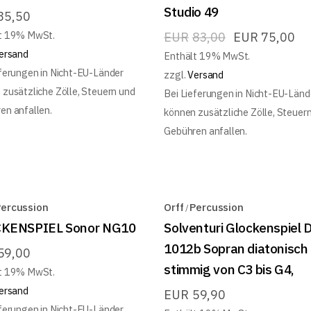
Studio 49
35,50
t 19% MwSt.
EUR
83,00
EUR
75,00
ersand
Enthält 19% MwSt.
eferungen in Nicht-EU-Länder
zzgl.
Versand
 zusätzliche Zölle, Steuern und
Bei Lieferungen in Nicht-EU-Länd
en anfallen.
können zusätzliche Zölle, Steuer
Gebühren anfallen.
ercussion
Orff
Percussion
KENSPIEL Sonor NG10
Solventuri Glockenspiel D
1012b Sopran diatonisch
59,00
stimmig von C3 bis G4,
t 19% MwSt.
ersand
EUR
59,90
eferungen in Nicht-EU-Länder