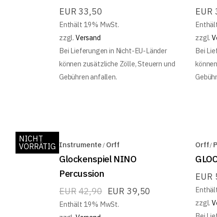
EUR
33,50
EUR
Enthält 19% MwSt.
Enthäl
zzgl.
Versand
zzgl.
V
Bei Lieferungen in Nicht-EU-Länder
Bei Li
können zusätzliche Zölle, Steuern und
können
Gebühren anfallen.
Gebühr
NICHT
ON
Instrumente
Orff
Orff
P
VORRÄTIG
SALE
Glockenspiel NINO
GLOC
Percussion
EUR
Enthäl
EUR
42,90
EUR
39,50
zzgl.
V
Enthält 19% MwSt.
Bei Li