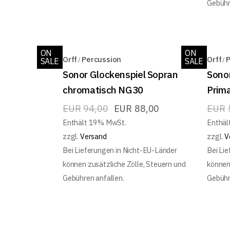
Gebühr
ON
ON
Orff
Percussion
Orff
P
SALE
SALE
Sonor Glockenspiel Sopran
Sono
chromatisch NG30
Prim
EUR
94,00
EUR
88,00
EUR
Enthält 19% MwSt.
Enthäl
zzgl.
Versand
zzgl.
V
Bei Lieferungen in Nicht-EU-Länder
Bei Li
können zusätzliche Zölle, Steuern und
können
Gebühren anfallen.
Gebühr