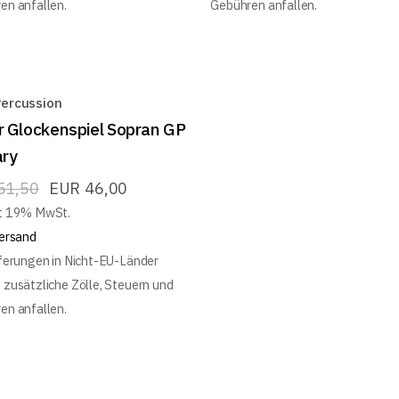
en anfallen.
Gebühren anfallen.
ercussion
r Glockenspiel Sopran GP
ary
51,50
EUR
46,00
t 19% MwSt.
ersand
eferungen in Nicht-EU-Länder
 zusätzliche Zölle, Steuern und
en anfallen.