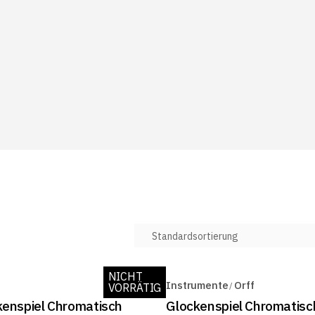
NICHT
ON
Instrumente
Orff
VORRÄTIG
SALE
kenspiel Chromatisch
Glockenspiel Chromatisc