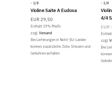
- 1/8
- 1/8
Violine Saite A Eudoxa
Violi
4/4 
EUR
29,50
Enthält 19% MwSt.
EUR
zzgl.
Versand
Enthäl
Bei Lieferungen in Nicht-EU-Länder
zzgl.
V
können zusätzliche Zölle, Steuern und
Bei Li
Gebühren anfallen.
können
Gebühr