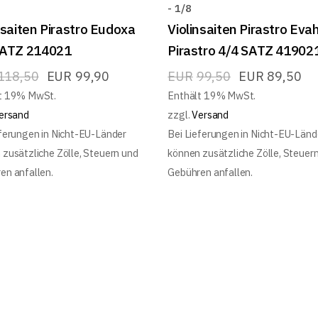
- 1/8
nsaiten Pirastro Eudoxa
Violinsaiten Pirastro Eva
SATZ 214021
Pirastro 4/4 SATZ 41902
118,50
EUR
99,90
EUR
99,50
EUR
89,50
t 19% MwSt.
Enthält 19% MwSt.
ersand
zzgl.
Versand
eferungen in Nicht-EU-Länder
Bei Lieferungen in Nicht-EU-Länd
 zusätzliche Zölle, Steuern und
können zusätzliche Zölle, Steuer
en anfallen.
Gebühren anfallen.