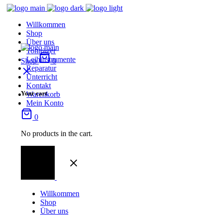
Willkommen
Shop
Über uns
Tonträger
Leihinstrumente
Shop
0
Reparatur
Unterricht
Kontakt
Your cart
Warenkorb
Mein Konto
0
No products in the cart.
Willkommen
Shop
Über uns