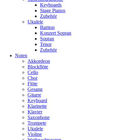
Keyboards
Stage Pianos
Zubehör
Ukulele
Bariton
Konzert Sopran
Sopran
Tenor
Zubehör
Noten
Akkordeon
Blockflöte
Cello
Chor
Flöte
Gesang
Gitarre
Keyboard
Klarinette
Klavier
Saxophone
Trompete
Ukulele
Violine
Weihnachtsnoten